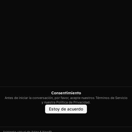
privacidad
Illes Balears
Política de cookies
contacto@artextrading.com
Condiciones de
Horario de
Compra
contacto:
Mapa del sitio
Lunes a Jueves de
8h a 16h
Viernes de 8h a
13h
Síguenos
Consentimiento
Antes de iniciar la conversación, por favor, acepte nuestros Términos de Servicio
y nuestra Política de Privacidad.
Estoy de acuerdo
Artex © 2026. Todos los derechos reservados.
Asistente virtual de Artex & Newift