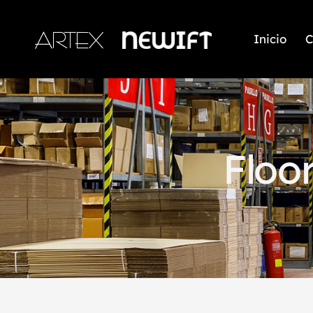
Inicio
C
Floo