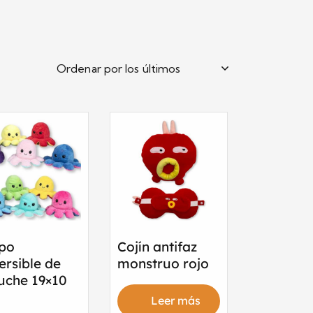
lpo
Cojín antifaz
ersible de
monstruo rojo
uche 19×10
Leer más