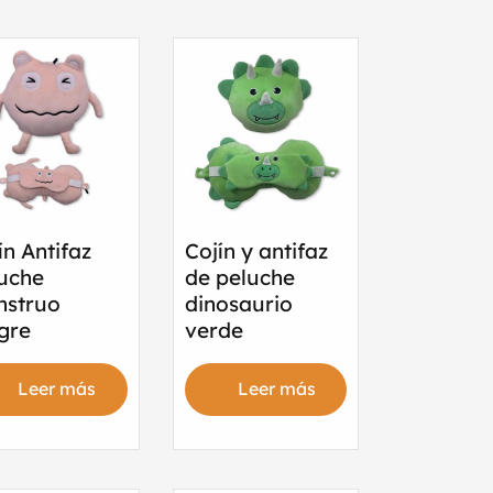
ín Antifaz
Cojín y antifaz
uche
de peluche
nstruo
dinosaurio
gre
verde
Leer más
Leer más