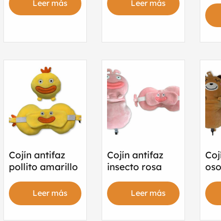
Leer más
Leer más
Cojín antifaz
Cojín antifaz
Coj
pollito amarillo
insecto rosa
os
Leer más
Leer más