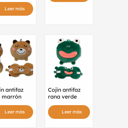
Leer más
ín antifaz
Cojín antifaz
o marrón
rana verde
Leer más
Leer más