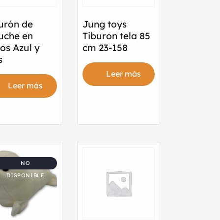
urón de
Jung toys
uche en
Tiburon tela 85
os Azul y
cm 23-158
s
Leer más
Leer más
NO
DISPONIBLE