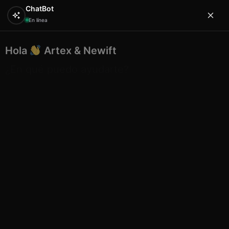
ChatBot
En línea
Hola
Artex & Newift
0
¿En qué puedo ayudarte?
Inicio
JUNG TOYS
peluches
Muñeca Flamenca con
Vestido de Lunares
Muñeca Flamenca con Vestido
de Lunares