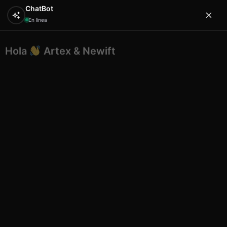
ChatBot
En línea
Hola
Artex & Newift
0
¿En qué puedo ayudarte?
Inicio
SOUVENIRS
posavasos
Posavasos ceramica
cuadrado diseño artex málaga 4
Posavasos ceramica cuadrado
diseño artex málaga 4