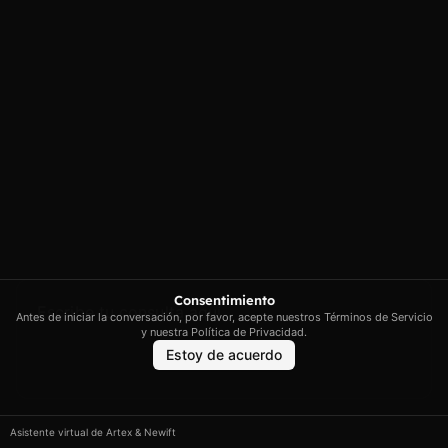
NO DISPONIBLE
Consentimiento
Antes de iniciar la conversación, por favor, acepte nuestros Términos de Servicio
y nuestra Política de Privacidad.
Estoy de acuerdo
Posavasos ceramica relieve redondo n6
Asistente virtual de Artex & Newift