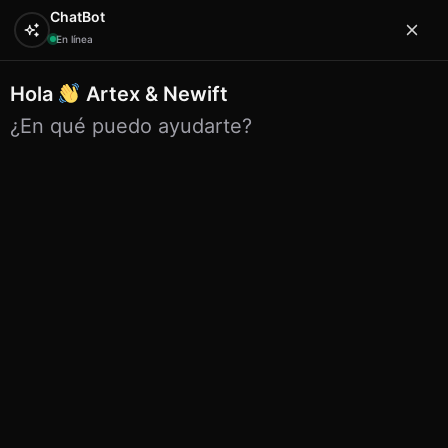
ChatBot
En línea
posavasos
Hola
Artex & Newift
posavasos
¿En qué puedo ayudarte?
Mostrando los 193 resultados