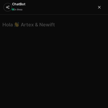
ChatBot
En línea
Hola
Artex & Newift
0
¿En qué puedo ayudarte?
Inicio
SOUVENIRS
posavasos
Posavasos ceramica
redondos diseño artex málaga 5
Posavasos ceramica redondos
diseño artex málaga 5