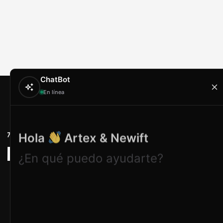
ChatBot
En línea
Contacto
Hola
Artex & Newift
Carrer Conradors, 
¿En qué puedo ayudarte?
Poligono Industrial 
Illes Balears
contacto@artextr