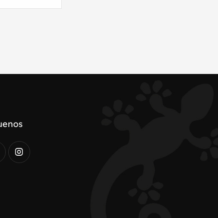
uenos