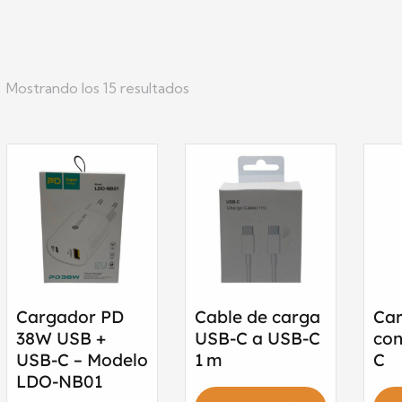
Mostrando los 15 resultados
Cargador PD
Cable de carga
Ca
38W USB +
USB-C a USB-C
con
USB-C – Modelo
1 m
C
LDO-NB01