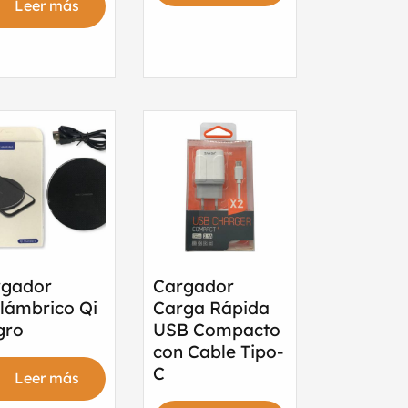
Leer más
rgador
Cargador
lámbrico Qi
Carga Rápida
gro
USB Compacto
con Cable Tipo-
C
Leer más