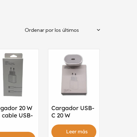
rgador 20 W
Cargador USB-
 cable USB-
C 20 W
Leer más